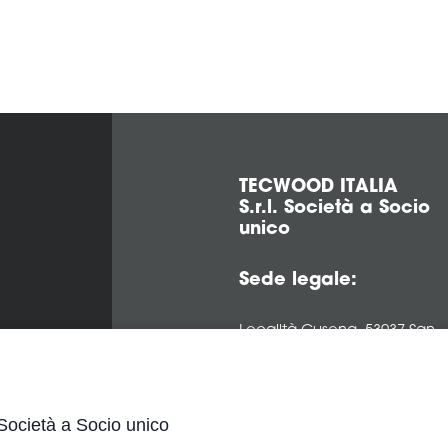
TECWOOD ITALIA
S.r.l. Società a Socio
unico
Sede legale:
Località Cusona, 53037 San
Gimignano (SI), ITALY
Sede operativa:
ocietà a Socio unico
Via del Lavoro 2, 40053