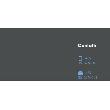
Contatti
+39
051376101
+39
0513761121
Seguici