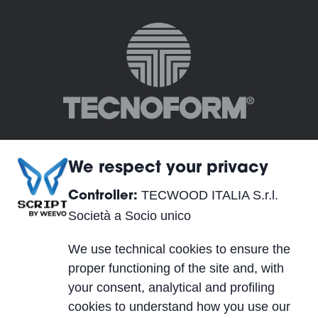
We respect your privacy
TECWOOD ITALIA S.r.l.
Controller:
TECWOOD ITALIA S.r.l. Società a Socio unico
Società a Socio unico
Sede legale:
We use technical cookies to ensure the
Località Cusona, 53037 San Gimignano (SI), ITALY
proper functioning of the site and, with
Sede operativa:
your consent, analytical and profiling
Via del Lavoro 2, 40053 Valsamoggia, Località
cookies to understand how you use our
Crespellano (BO), ITALY