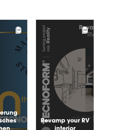
zierung
isches
Revamp your RV
chen
interior