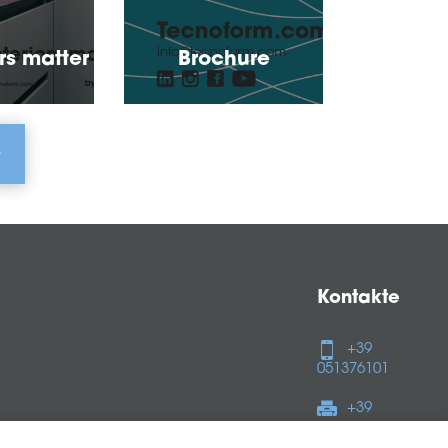
rs matter
Brochure
Kontakte
+39
051376101
+39
0513761121