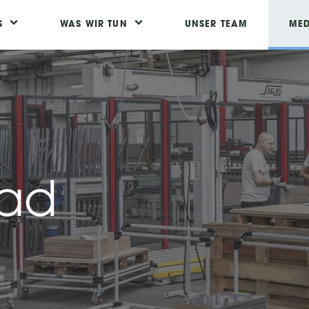
S
WAS WIR TUN
UNSER TEAM
MED
ad