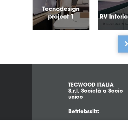
Tecnodesign
project 1
RV Interio
Seitennummerierung
TECWOOD ITALIA
S.r.l. Società a Socio
unico
Betriebssitz:
Località Cusona, 53037 San