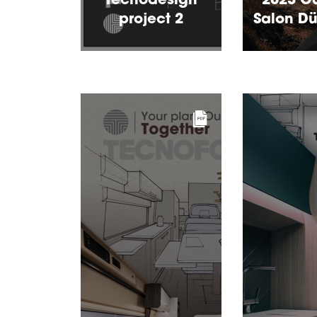
Tecnodesign
2023 C
project 2
Salon Dü