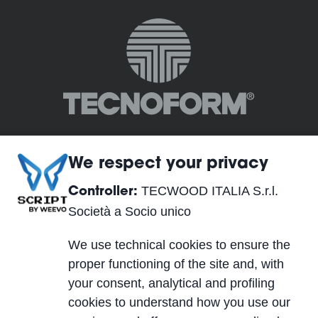
We respect your privacy
TECWOOD ITALIA S.r.l.
Controller:
TECWOOD ITALIA S.r.l. Società a Socio unico
Società a Socio unico
Betriebssitz:
We use technical cookies to ensure the
Località Cusona, 53037 San Gimignano (SI), ITALY
proper functioning of the site and, with
Sitz der Gesellschaft:
your consent, analytical and profiling
Via del Lavoro 2, 40053 Valsamoggia, Località
cookies to understand how you use our
Crespellano (BO), ITALY