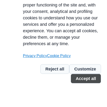
proper functioning of the site and, with
your consent, analytical and profiling
cookies to understand how you use our
services and offer you a personalized
experience. You can accept all cookies,
TECWOOD ITALIA S.r.l. Società a Socio unico
decline them, or manage your
preferences at any time.
Betriebssitz:
Località Cusona, 53037 San Gimignano (SI), ITALY
Privacy Policy
Cookie Policy
Sitz der Gesellschaft:
Via del Lavoro 2, 40053 Valsamoggia, Località
Reject all
Customize
Crespellano (BO), ITALY
Accept all
Ust.Id.Nr. IT01623750526
Cap. Soc. 10.000,00 €
PEC
| REA SI-224076 | SDI A4707H7