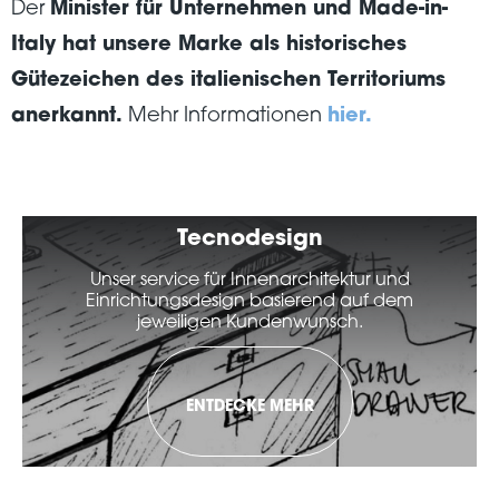
Der
Minister für Unternehmen und Made-in-
Italy hat unsere Marke als historisches
Gütezeichen des italienischen Territoriums
anerkannt.
Mehr Informationen
hier.
Tecnodesign
Unser service für Innenarchitektur und
Einrichtungsdesign basierend auf dem
jeweiligen Kundenwunsch.
ENTDECKE MEHR