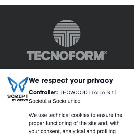
We respect your privacy
TECWOOD ITALIA S.r.l.
Controller:
TECWOOD ITALIA S.r.l. Società a Socio unico
Società a Socio unico
Siège Social:
We use technical cookies to ensure the
Località Cusona, 53037 San Gimignano (SI), ITALY
proper functioning of the site and, with
Siège Opérationnel:
your consent, analytical and profiling