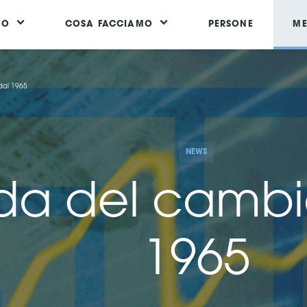
MO
COSA FACCIAMO
PERSONE
ME
dal 1965
NEWS
ida del camb
1965