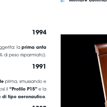
Montare automati
1994
gerita: la
prima anta
% di peso risparmiato).
1991
te
prima, smussando e
sì il
“Profilo P15”
e la
 di tipo aeronautico
.