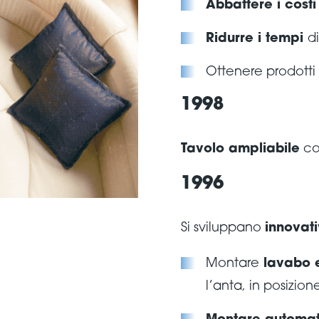
Abbattere i cost
Ridurre i tempi
d
Ottenere prodotti
1998
Tavolo ampliabile
c
1996
Si sviluppano
innovati
Montare
lavabo e
l’anta, in posizio