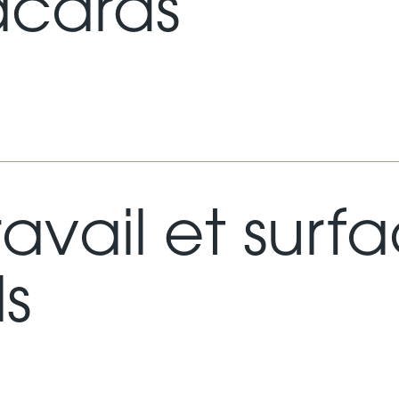
acards
ravail et surf
ls