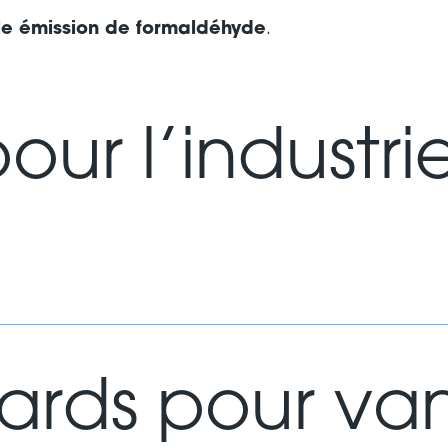
le émission de formaldéhyde
.
our l’industri
dards pour va